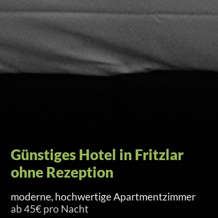
Self-Check-in per Türcode
Versand am Anreisetag um 15 Uhr per SMS
und E-Mail